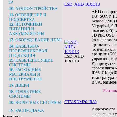
IP
LSD–AHD-10XD13
10.
АУДИОУСТРОЙСТВА
AHD поворотн
11.
ОСВЕЩЕНИЕ И
1/3" SONY 1.
ПОДСВЕТКА
Sensor, 720P (
12.
ИСТОЧНИКИ
Megapixel, 0 
ПИТАНИЯ И
подсветкой),
АККУМУЛЯТОРЫ
3D NR, OSD, о
13.
ОБОРУДОВАНИЕ HDMI
(оптическое у
вращение: по 
14.
КАБЕЛЬНО-
по вертикали 
ПРОВОДНИКОВАЯ
вращения 200°/
ПРОДУКЦИЯ
LSD–AHD-
управление по
15.
КАБЕЛЕНЕСУЩИЕ
10XD13
P), предустан
СИСТЕМЫ
грозозащита 
16.
РАСХОДНЫЕ
IP66, ИК до 6
МАТЕРИАЛЫ И
температура 
ИНСТРУМЕНТЫ
В/3A, размеры:
17.
ДВЕРИ
Розница
18.
РОЛЛЕТНЫЕ
СИСТЕМЫ
CTV-SDM20 IR80
19.
ВОРОТНЫЕ СИСТЕМЫ
Видеокамера 
19. РАСПРОДАЖА
скоростная к
Навигация