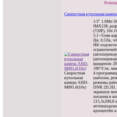
Розниц
Скоростная купольная камер
1/3" 1.0Мп
IMX238, раз
(720P), 10x 
5.1~51мм ва
Цв. 0,5Лк, ч/
ИК подсветке
ограничений,
(автоперевор
(автоперевор
вращения: 20
180°/Сек. мак
Скоростная
4 программир
купольная
шаблона, ре
камера AHD-
режимы рабо
M091.0(10x)
DNR 2D,3D, 6
экранное ме
питания в ко
215,3х200,8 м
антивандальн
кронштейн в