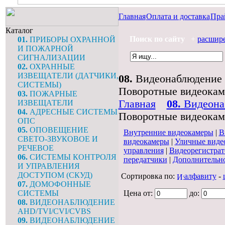
Главная
Оплата и доставка
Пра
Каталог
Поиск по сайту
+
расшир
01.
ПРИБОРЫ ОХРАННОЙ
И ПОЖАРНОЙ
СИГНАЛИЗАЦИИ
02.
ОХРАННЫЕ
ИЗВЕЩАТЕЛИ (ДАТЧИКИ,
08.
Видеонаблюдение
СИСТЕМЫ)
Поворотные видеокам
03.
ПОЖАРНЫЕ
Главная
08.
Видеона
ИЗВЕЩАТЕЛИ
04.
АДРЕСНЫЕ СИСТЕМЫ
Поворотные видеокам
ОПС
05.
ОПОВЕЩЕНИЕ
Внутренние видеокамеры
|
В
СВЕТО-ЗВУКОВОЕ И
видеокамеры
|
Уличные виде
РЕЧЕВОЕ
управления
|
Видеорегистра
06.
СИСТЕМЫ КОНТРОЛЯ
передатчики
|
Дополнительно
И УПРАВЛЕНИЯ
ДОСТУПОМ (СКУД)
Сортировка по:
алфавиту
-
07.
ДОМОФОННЫЕ
СИСТЕМЫ
Цена от:
до:
08.
ВИДЕОНАБЛЮДЕНИЕ
AHD/TVI/CVI/CVBS
09.
ВИДЕОНАБЛЮДЕНИЕ