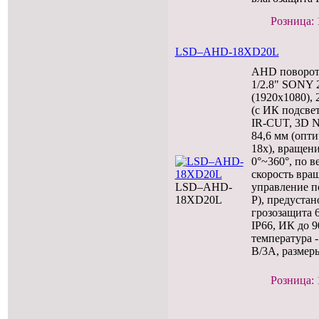
Розница: 
LSD–AHD-18XD20L
AHD поворотн
1/2.8" SONY 2
(1920x1080), 
(c ИК подсве
IR-CUT, 3D N
84,6 мм (опт
18х), вращени
0°~360°, по в
скорость вращ
LSD–AHD-
управление по
18XD20L
P), предустан
грозозащита 
IP66, ИК до 9
температура 
В/3A, размеры
Розница: 