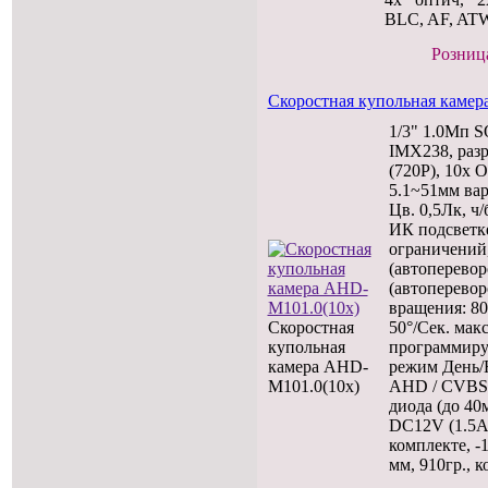
BLC, AF, ATW
Розница
Скоростная купольная камер
1/3" 1.0Мп
IMX238, раз
(720P), 10x 
5.1~51мм ва
Цв. 0,5Лк, ч/
ИК подсветке
ограничений,
(автоперевор
(автоперевор
вращения: 80
Скоростная
50°/Сек. макс
купольная
программиру
камера AHD-
режим День/
M101.0(10x)
AHD / CVBS.
диода (до 40
DC12V (1.5А)
комплекте, -
мм, 910гр., к