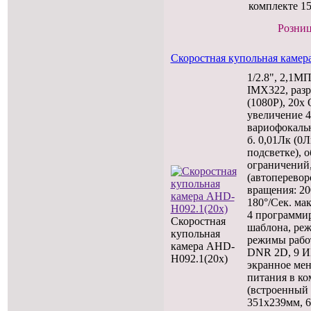
комплекте 1
Розниц
Скоростная купольная камер
1/2.8", 2,1
IMX322, раз
(1080P), 20x
увеличение 
вариофокальн
б. 0,01Лк (0
подсветке), о
ограничений,
(автоперевор
вращения: 20
180°/Сек. мак
4 программир
Скоростная
шаблона, ре
купольная
режимы раб
камера AHD-
DNR 2D, 9 ИК
H092.1(20x)
экранное ме
питания в ко
(встроенный 
351х239мм, 6