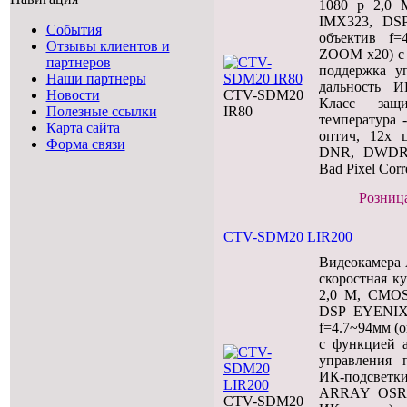
1080 p 2,0
IMX323, DS
События
объектив f=
Отзывы клиентов и
ZOOM x20) с 
партнеров
поддержка у
Наши партнеры
дальность И
Новости
CTV-SDM20
Класс защ
Полезные ссылки
IR80
температура 
Карта сайта
оптич, 12х 
Форма связи
DNR, DWDR
Bad Pixel Corr
Розница
CTV-SDM20 LIR200
Видеокамера 
скоростная к
2,0 М, CMOS
DSP EYENIX
f=4.7~94мм (
с функцией а
управления 
ИК-подсветк
ARRAY OSRA
CTV-SDM20