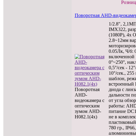
Розниц
Поворотная AHD-видеокамер
1/2.8", 2,1
IMX322, раз
(1080P), 4x 
2.8~12мм ва
моторизиров
0.05Лк, Ч/б:
включенной 
0°~250°, нак
0,5°/сек - 12°
10°/сек., 255
шаблон, режи
встроенный 
Поворотная
диода с линз
AHD-
дальности по
видеокамера с
от угла обзо
оптическим
работы: AHD
зумом AHD-
питание DC1
H082.1(4x)
не в комплек
пластиковый
780 гр., IР6
алюминиевы