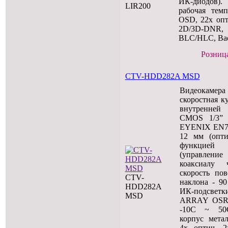
ИК-диодов).
LIR200
рабочая тем
OSD, 22х опт
2D/3D-DN
BLC/HLC, Bad 
Розница
CTV-HDD282A MSD
Видеокаме
скоростная к
внутренней
CMOS 1/3”
EYENIX EN77
12 мм (опт
функцией 
(управлени
коаксиалу ч
скорость пов
CTV-
наклона - 90
HDD282A
ИК-подсвет
MSD
ARRAY OSRAM
-10C ~ 50C
корпус метал
4х оптич, 