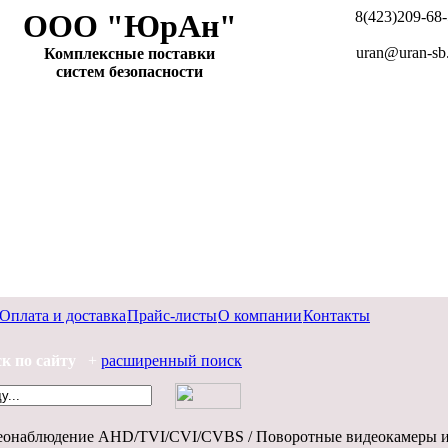
ООО "ЮрАн"
8(423)209-68
uran@uran-sb
Комплексные поставки
систем безопасности
Оплата и доставка
Прайс-листы
О компании
Контакты
к по сайту
+
расширенный поиск
онаблюдение AHD/TVI/CVI/CVBS / Поворотные видеокамеры 