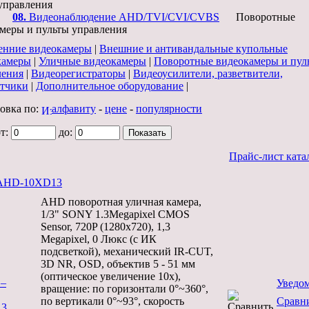
управления
08.
Видеонаблюдение AHD/TVI/CVI/CVBS
Поворотные
меры и пульты управления
енние видеокамеры
|
Внешние и антивандальные купольные
камеры
|
Уличные видеокамеры
|
Поворотные видеокамеры и пул
ления
|
Видеорегистраторы
|
Видеоусилители, разветвители,
атчики
|
Дополнительное оборудование
|
овка по:
алфавиту
-
цене
-
популярности
от:
до:
Прайс-лист ката
AHD-10XD13
AHD поворотная уличная камера,
1/3" SONY 1.3Megapixel CMOS
Sensor, 720P (1280x720), 1,3
Megapixel, 0 Люкс (c ИК
подсветкой), механический IR-CUT,
3D NR, OSD, объектив 5 - 51 мм
(оптическое увеличение 10х),
Уведо
вращение: по горизонтали 0°~360°,
по вертикали 0°~93°, скорость
Сравн