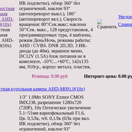
ИК подсветке), обзор 360° без
ограничений, наклон 93°
(автопереворот выкл.), 186°
Уведо
(автопереворот вкл.), Скорость
вращения: 80°/Сек.макс; наклона
Сравн
стная
50°/Сек. макс., 128 предустановок, 4
ьная
программируемых тура, 4 шаблона,
а AHD-
режим День/Ночь, режимы работы:
(10x)
AHD / CVBS. DNR 2D,3D, 3 ИК-
диода (до 40м), экранное меню,
DC12V (1.5А) блок питания не в
комплекте, -10°С...+60°С, 142х135
мм, 910гр., корпус металл, пластик.
Розница: 0.00 руб
Интернет-цена: 0.00 р
стная купольная камера AHD-M091.0(10x)
1/3" 1.0Мп SONY Exmor CMOS
IMX238, разрешение 1280х720
(720P), 10x Оптическое увеличение
5.1~51мм вариофокальный F1.6,
Цв. 0,5Лк, ч/б. 0,1Лк (0Лк при вкл.
ИК подсветке), обзор 360° без
ограничений, наклон 93°