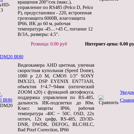
вращения 200°/сек (макс.),
AHD-
управление по RS485 (Pelco D, Pelco
13
P), предустановки - 220, встроенная
грозозащита 6000В, влагозащита
IP66, ИК до 60 м, рабочая
температура -45…+45 С, питание 12
В/3A, размеры: 4.5".
Розница: 0.00 руб
Интернет-цена: 0.00 р
DM20 IR80
Видеокамера AHD цветная, уличная
скоростная купольная (Speed Dome),
1080 p 2,0 М, CMOS 1/3” SONY
IMX323, DSP EYENIX EN773AH,
объектив f=4.7~94мм (оптический
ZOOM x20) с функцией автофокуса,
Уведо
поддержка управления по RS-485,
Сравн
дальность ИК-подсветки до 80м.
SDM20
Класс защиты IP66, рабочая
температура -40C ~ 50C. OSD, 22х
оптич, 12х цифр, RS-485, 2D/3D-
DNR, DWDR, DEFOG, BLC/HLC,
Bad Pixel Correction, IP66