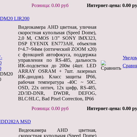
Розница: 0.00 руб
Интернет-цена: 0.00 р
DM20 LIR200
Видеокамера AHD цветная, уличная
скоростная купольная (Speed Dome),
2,0 М, CMOS 1/3” SONY IMX323,
DSP EYENIX EN773AH, объектив
f=4.7~94мм (оптический ZOOM x20)
с функцией автофокуса, поддержка
Уведо
управления по RS-485, дальность
ИК-подсветки до 200м (4шт. LED
Сравн
ARRAY OSRAM + 7шт. лазерных
SDM20
ИК-диодов). Класс защиты IP66,
0
рабочая температура -40C ~ 50C.
OSD, 22х оптич, 12х цифр, RS-485,
2D/3D-DNR, DWDR, DEFOG,
BLC/HLC, Bad Pixel Correction, IP66
Розница: 0.00 руб
Интернет-цена: 0.00 р
HDD282A MSD
Видеокамера AHD цветная,
скоростная купольная (Speed Dome)