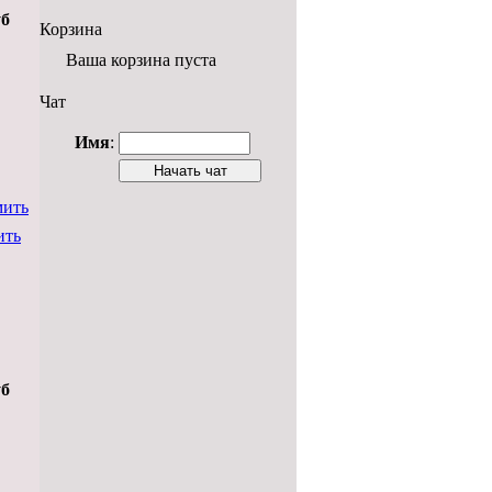
уб
Корзина
Ваша корзина пуста
Чат
Имя
:
мить
ить
уб