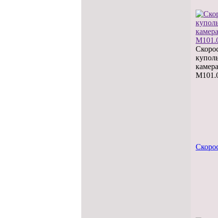
Скоро
купол
камер
M101.0
Скоро