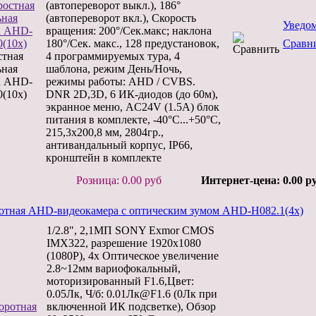
(автопереворот выкл.), 186°
(автопереворот вкл.), Скорость
Уведо
вращения: 200°/Сек.макс; наклона
180°/Сек. макс., 128 предустановок,
Сравн
стная
4 программируемых тура, 4
ьная
шаблона, режим День/Ночь,
а AHD-
режимы работы: AHD / CVBS.
(10x)
DNR 2D,3D, 6 ИК-диодов (до 60м),
экранное меню, АC24V (1.5А) блок
питания в комплекте, -40°С...+50°С,
215,3х200,8 мм, 2804гр.,
антивандальный корпус, IP66,
кронштейн в комплекте
Розница: 0.00 руб
Интернет-цена: 0.00 р
отная AHD-видеокамера с оптическим зумом AHD-H082.1(4x)
1/2.8", 2,1МП SONY Exmor CMOS
IMX322, разрешение 1920х1080
(1080P), 4x Оптическое увеличение
2.8~12мм вариофокальный,
моторизированный F1.6,Цвет:
0.05Лк, Ч/б: 0.01Лк@F1.6 (0Лк при
включенной ИК подсветке), Обзор