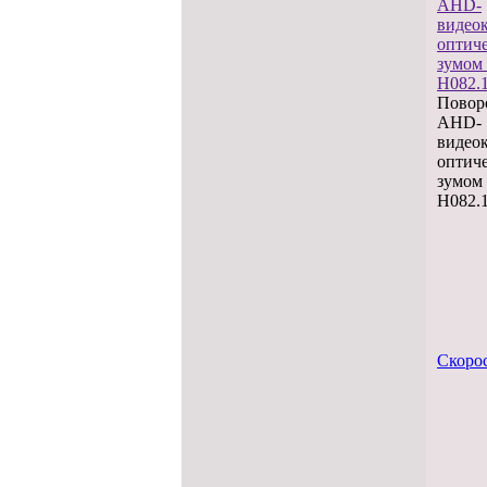
Повор
AHD-
видеок
оптич
зумом
H082.1
Скоро