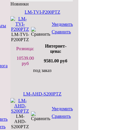
Новинки
LM-TVI-P200PTZ
Уведомить
ьты
Сравнить
LM-TVI-
P200PTZ
Интернет-
Розница:
цена:
10539.00
9581.00 руб
руб
лога
под заказ
LM-AHD-S200PTZ
Уведомить
LM-
Сравнить
мить
AHD-
S200PTZ
ить