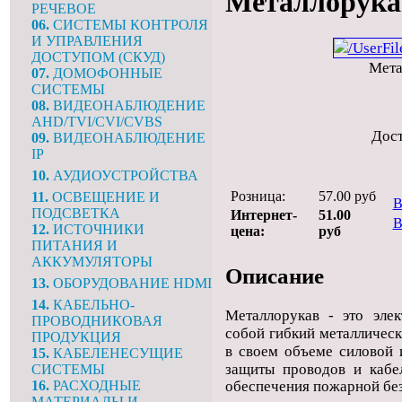
Металлорука
РЕЧЕВОЕ
06.
СИСТЕМЫ КОНТРОЛЯ
И УПРАВЛЕНИЯ
ДОСТУПОМ (СКУД)
Мета
07.
ДОМОФОННЫЕ
СИСТЕМЫ
08.
ВИДЕОНАБЛЮДЕНИЕ
AHD/TVI/CVI/CVBS
Дос
09.
ВИДЕОНАБЛЮДЕНИЕ
IP
10.
АУДИОУСТРОЙСТВА
Розница:
57.00 руб
11.
ОСВЕЩЕНИЕ И
В
ПОДСВЕТКА
Интернет-
51.00
В
12.
ИСТОЧНИКИ
цена:
руб
ПИТАНИЯ И
АККУМУЛЯТОРЫ
Описание
13.
ОБОРУДОВАНИЕ HDMI
14.
КАБЕЛЬНО-
Металлорукав - это элек
ПРОВОДНИКОВАЯ
собой гибкий металлическ
ПРОДУКЦИЯ
в своем объеме силовой 
15.
КАБЕЛЕНЕСУЩИЕ
защиты проводов и кабе
СИСТЕМЫ
обеспе­чения пожарной бе
16.
РАСХОДНЫЕ
МАТЕРИАЛЫ И