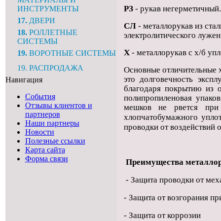
РЗ
- рукав негерметичный.
ИНСТРУМЕНТЫ
17.
ДВЕРИ
СЛ
- металлорукав из ста
18.
РОЛЛЕТНЫЕ
электролитического луже
СИСТЕМЫ
X
- металлорукав с х/б уп
19.
ВОРОТНЫЕ СИСТЕМЫ
19. РАСПРОДАЖА
Основные отличи­тельные 
это долговечность экспл
Навигация
благодаря покрытию из о
События
полипропиленовая упаков
Отзывы клиентов и
мешков не рвется при
партнеров
хлопчатобумажно­го упло
Наши партнеры
про­водки от воздействий
Новости
Полезные ссылки
Карта сайта
Форма связи
Преимущества металлор
- Защита проводки от ме
- Защита от возгорания п
- Защита от коррозии