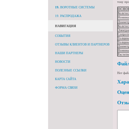
току пр
19.
ВОРОТНЫЕ СИСТЕМЫ
ОСНО
Количес
19. РАСПРОДАЖА
Номина
Диаметр
Количес
НАВИГАЦИЯ
Электри
Сопроти
СОБЫТИЯ
Толщина
Толщин
ОТЗЫВЫ КЛИЕНТОВ И ПАРТНЕРОВ
Диамет
Номина
НАШИ ПАРТНЕРЫ
Расчетн
НОВОСТИ
Фай
ПОЛЕЗНЫЕ ССЫЛКИ
Нет фай
КАРТА САЙТА
Хара
ФОРМА СВЯЗИ
Оцен
Отз