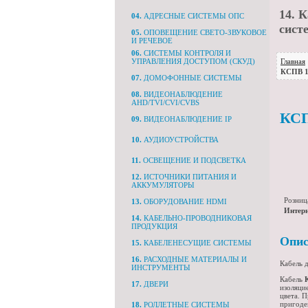
14.
Ка
04.
АДРЕСНЫЕ СИСТЕМЫ ОПС
сист
05.
ОПОВЕЩЕНИЕ СВЕТО-ЗВУКОВОЕ
И РЕЧЕВОЕ
06.
СИСТЕМЫ КОНТРОЛЯ И
Главная
УПРАВЛЕНИЯ ДОСТУПОМ (СКУД)
КСПВ 1
07.
ДОМОФОННЫЕ СИСТЕМЫ
08.
ВИДЕОНАБЛЮДЕНИЕ
AHD/TVI/CVI/CVBS
КСП
09.
ВИДЕОНАБЛЮДЕНИЕ IP
10.
АУДИОУСТРОЙСТВА
11.
ОСВЕЩЕНИЕ И ПОДСВЕТКА
12.
ИСТОЧНИКИ ПИТАНИЯ И
АККУМУЛЯТОРЫ
Розниц
13.
ОБОРУДОВАНИЕ HDMI
Интерн
14.
КАБЕЛЬНО-ПРОВОДНИКОВАЯ
ПРОДУКЦИЯ
Опис
15.
КАБЕЛЕНЕСУЩИЕ СИСТЕМЫ
16.
РАСХОДНЫЕ МАТЕРИАЛЫ И
Кабель 
ИНСТРУМЕНТЫ
Кабель
17.
ДВЕРИ
изоляци
цвета. 
пригоде
18.
РОЛЛЕТНЫЕ СИСТЕМЫ