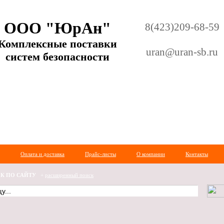
ООО "ЮрАн"
8(423)209-68-59
Комплексные поставки
uran@uran-sb.ru
систем безопасности
Оплата и доставка
Прайс-листы
О компании
Контакты
К ПО САЙТУ
+
расширенный поиск