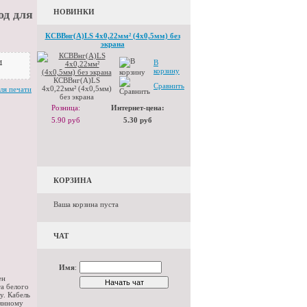
од для
НОВИНКИ
КСВВнг(А)LS 4x0,22мм² (4х0,5мм) без
экрана
и
В
корзину
КСВВнг(А)LS
Сравнить
4x0,22мм² (4х0,5мм)
ля печати
без экрана
Розница:
Интернет-цена:
5.90 руб
5.30 руб
КОРЗИНА
Ваша корзина пуста
ЧАТ
Имя
:
ен
та белого
у. Кабель
оянному