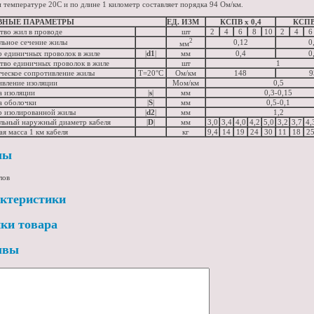
и температуре 20С и по длине 1 километр составляет порядка 94 Ом/км.
ВНЫЕ ПАРАМЕТРЫ
ЕД. ИЗМ
КСПВ х 0,4
КСПВ 
тво жил в проводе
шт
2
4
6
8
10
2
4
6
2
льное сечение жилы
0,12
0
мм
 единичных проволок в жиле
|
d1
|
мм
0,4
0
тво единичных проволок в жиле
шт
1
ческое сопротивление жилы
T=20°С
Ом/км
148
9
вление изоляции
Мом/км
0,5
 изоляции
|
s
|
мм
0,3-0,15
а оболочки
|
S
|
мм
0,5-0,1
р изолированной жилы
|
d2
|
мм
1,2
льный наружный диаметр кабеля
|
D
|
мм
3,0
3,4
4,0
4,2
5,0
3,2
3,7
4,
ая масса 1 км кабеля
кг
9,4
14
19
24
30
11
18
2
лы
лов
ктеристики
ки товара
ывы