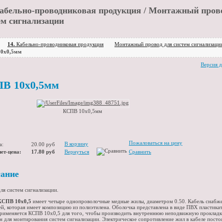
бельно-проводниковая продукция / Монтажный пров
ем сигнализации
14.
Кабельно-проводниковая продукция
Монтажный провод для систем сигнализаци
0х0,5мм
Версия д
В 10х0,5мм
КСПВ 10х0,5мм
Пожаловаться на цену
В корзину
а:
20.00 руб
ет-цена:
17.80 руб
Вернуться
Сравнить
ание
для систем сигнализации.
КСПВ 10х0,5
имеет четыре однопроволочные медные жилы, диаметром 0.50. Кабель снабж
ей, которая имеет композицию из полиэтилена. Оболочка представлена в виде ПВХ пластика
Применяется КСПВ 10х0,5 для того, чтобы производить внутреннюю неподвижную прокладк
н для монтирования систем сигнализации. Электрическое сопротивление жил в кабеле пост