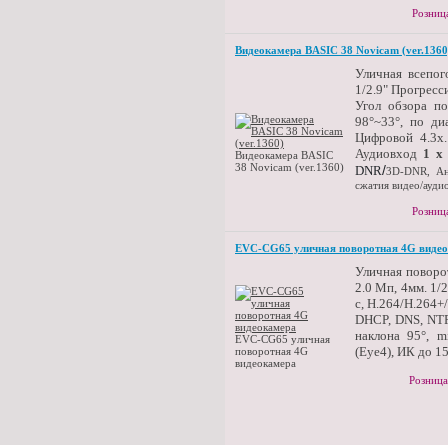
Розниц
Видеокамера BASIC 38 Novicam (ver.1360
Уличная всепог
1/2.9" Прогрес
Угол обзора по
98°~33°, по ди
Цифровой 4.3х. 
Аудиовход
1 х
Видеокамера BASIC
38 Novicam (ver.1360)
/
DNR
3D-DNR, Ан
сжатия видео/ауди
Розниц
EVC-CG65 уличная поворотная 4G виде
Уличная поворо
2.0 Мп, 4мм. 1/
с, H.264/H.264+
DHCP, DNS, NTP,
наклона 95°, m
EVC-CG65 уличная
(Eye4), ИК до 1
поворотная 4G
видеокамера
Розница