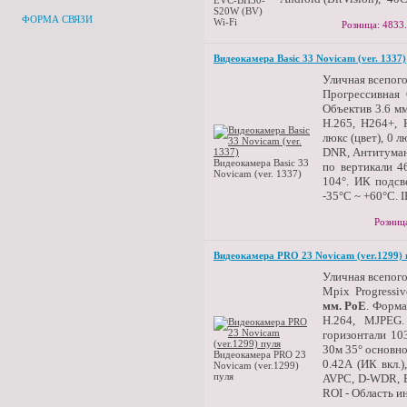
EVC-BH30-
S20W (BV)
ФОРМА СВЯЗИ
Wi-Fi
Розница: 4833
Видеокамера Basic 33 Novicam (ver. 1337)
Уличная всепого
Прогрессивная
Объектив 3.6 мм
H.265, H264+, 
люкс (цвет), 0 
DNR, Антитуман.
Видеокамера Basic 33
по вертикали 46
Novicam (ver. 1337)
104°. ИК подсв
-35°С ~ +60°С. I
Розниц
Видеокамера PRO 23 Novicam (ver.1299) 
Уличная всепог
Mpix Progress
мм. PoE
. Форма
H.264, MJPEG.
горизонтали 10
30м 35° основн
Видеокамера PRO 23
0.42А (ИК вкл.)
Novicam (ver.1299)
пуля
AVPC, D-WDR, B
ROI - Область и