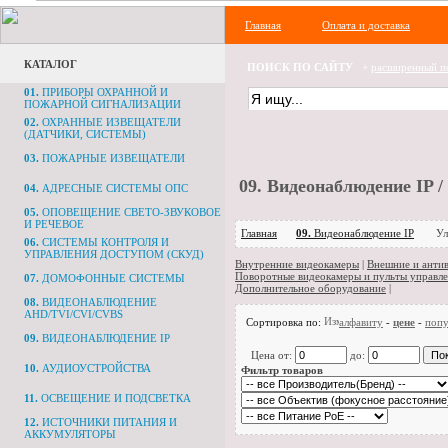
Главная
Оплата и доставка
КАТАЛОГ
ПОИСК ПО САЙТУ
+
расширенный п
01.
ПРИБОРЫ ОХРАННОЙ И
ПОЖАРНОЙ СИГНАЛИЗАЦИИ
02.
ОХРАННЫЕ ИЗВЕЩАТЕЛИ
(ДАТЧИКИ, СИСТЕМЫ)
03.
ПОЖАРНЫЕ ИЗВЕЩАТЕЛИ
09.
Видеонаблюдение IP 
04.
АДРЕСНЫЕ СИСТЕМЫ ОПС
05.
ОПОВЕЩЕНИЕ СВЕТО-ЗВУКОВОЕ
И РЕЧЕВОЕ
Главная
09.
Видеонаблюдение IP
Ул
06.
СИСТЕМЫ КОНТРОЛЯ И
УПРАВЛЕНИЯ ДОСТУПОМ (СКУД)
Внутренние видеокамеры
|
Внешние и анти
Поворотные видеокамеры и пульты управл
07.
ДОМОФОННЫЕ СИСТЕМЫ
Дополнительное оборудование
|
08.
ВИДЕОНАБЛЮДЕНИЕ
AHD/TVI/CVI/CVBS
Сортировка по:
алфавиту
-
цене
-
попу
09.
ВИДЕОНАБЛЮДЕНИЕ IP
Цена от:
до:
10.
АУДИОУСТРОЙСТВА
Фильтр товаров
11.
ОСВЕЩЕНИЕ И ПОДСВЕТКА
12.
ИСТОЧНИКИ ПИТАНИЯ И
АККУМУЛЯТОРЫ