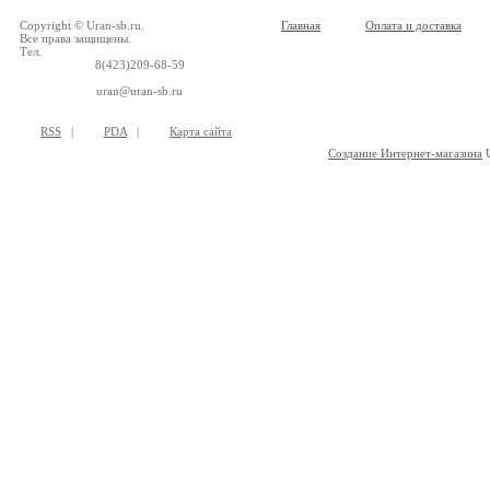
Copyright © Uran-sb.ru.
Главная
Оплата и доставка
Все права защищены.
Тел.
8(423)209-68-59
uran@uran-sb.ru
RSS
|
PDA
|
Карта сайта
Создание Интернет-магазина
U