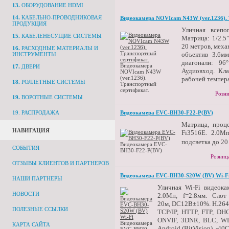
13.
ОБОРУДОВАНИЕ HDMI
14.
КАБЕЛЬНО-ПРОВОДНИКОВАЯ
Видеокамера NOVIcam N43W (ver.1236). 
ПРОДУКЦИЯ
Уличная всепо
15.
КАБЕЛЕНЕСУЩИЕ СИСТЕМЫ
Матрица: 1/2.5
20 метров, мех
16.
РАСХОДНЫЕ МАТЕРИАЛЫ И
объектив 3.6м
ИНСТРУМЕНТЫ
диагонали: 96
Видеокамера
17.
ДВЕРИ
Аудиовход. Кл
NOVIcam N43W
(ver.1236).
рабочей темпера
18.
РОЛЛЕТНЫЕ СИСТЕМЫ
Транспортный
сертификат.
Розни
19.
ВОРОТНЫЕ СИСТЕМЫ
19. РАСПРОДАЖА
Видеокамера EVC-BH30-F22-P(BV)
Матрица, проце
НАВИГАЦИЯ
Fi3516E. 2.0М
подсветка до 20
Видеокамера EVC-
СОБЫТИЯ
BH30-F22-P(BV)
Розниц
ОТЗЫВЫ КЛИЕНТОВ И ПАРТНЕРОВ
Видеокамера EVC-BH30-S20W (BV) Wi-F
НАШИ ПАРТНЕРЫ
Уличная Wi-Fi видеока
НОВОСТИ
2.0Мп, f=2.8мм.
Слот
20м,
DC12В±10%.
H.264
ПОЛЕЗНЫЕ ССЫЛКИ
TCP/IP, HTTP, FTP, DH
ONVIF, 3DNR, BLC, WDR
Видеокамера
КАРТА САЙТА
Android (BitVision), -40C