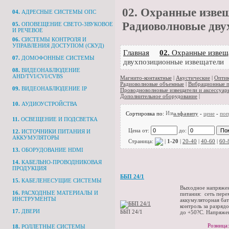
02.
Охранные извеща
04.
АДРЕСНЫЕ СИСТЕМЫ ОПС
Радиоволновые дву
05.
ОПОВЕЩЕНИЕ СВЕТО-ЗВУКОВОЕ
И РЕЧЕВОЕ
06.
СИСТЕМЫ КОНТРОЛЯ И
УПРАВЛЕНИЯ ДОСТУПОМ (СКУД)
Главная
02.
Охранные извеща
07.
ДОМОФОННЫЕ СИСТЕМЫ
двухпозиционные извещатели
08.
ВИДЕОНАБЛЮДЕНИЕ
AHD/TVI/CVI/CVBS
Магнито-контактные
|
Акустические
|
Оптик
Радиоволновые объемные
|
Вибрационные 
09.
ВИДЕОНАБЛЮДЕНИЕ IP
Проводноволновые извещатели и аксессуар
Дополнительное оборудование
|
10.
АУДИОУСТРОЙСТВА
Сортировка по:
алфавиту
-
цене
-
поп
11.
ОСВЕЩЕНИЕ И ПОДСВЕТКА
Цена от:
до:
12.
ИСТОЧНИКИ ПИТАНИЯ И
АККУМУЛЯТОРЫ
Страница:
|
1-20
|
20-40
|
40-60
|
60-
13.
ОБОРУДОВАНИЕ HDMI
14.
КАБЕЛЬНО-ПРОВОДНИКОВАЯ
ПРОДУКЦИЯ
ББП 24/1
15.
КАБЕЛЕНЕСУЩИЕ СИСТЕМЫ
Выходное напряжен
16.
РАСХОДНЫЕ МАТЕРИАЛЫ И
питания: сеть пер
ИНСТРУМЕНТЫ
аккумуляторная бат
контроль за разряд
17.
ДВЕРИ
ББП 24/1
до +50?С. Напряжен
Розница:
18.
РОЛЛЕТНЫЕ СИСТЕМЫ