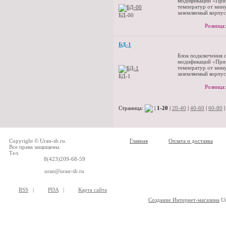
модификаций «При
температур от мин
заземляемый корпус
БД-00
Розница:
БД-1
Блок подключения 
модификаций «При
температур от мин
заземляемый корпус
БД-1
Розница:
Страница:
|
1-20
|
20-40
|
40-60
|
60-80
Copyright © Uran-sb.ru.
Главная
Оплата и доставка
Все права защищены.
Тел.
8(423)209-68-59
uran@uran-sb.ru
RSS
|
PDA
|
Карта сайта
Создание Интернет-магазина
Ur