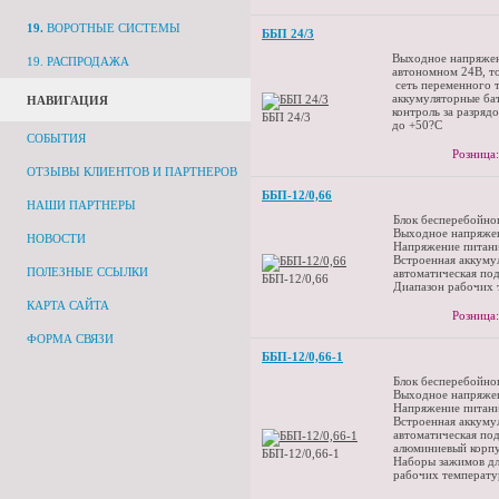
19.
ВОРОТНЫЕ СИСТЕМЫ
ББП 24/3
Выходное напряжен
19. РАСПРОДАЖА
автономном 24В, то
сеть переменного 
аккумуляторные бат
НАВИГАЦИЯ
контроль за разряд
ББП 24/3
до +50?С
СОБЫТИЯ
Розница:
ОТЗЫВЫ КЛИЕНТОВ И ПАРТНЕРОВ
ББП-12/0,66
НАШИ ПАРТНЕРЫ
Блок бесперебойног
Выходное напряжени
НОВОСТИ
Напряжение питани
Встроенная аккумул
ПОЛЕЗНЫЕ ССЫЛКИ
автоматическая по
ББП-12/0,66
Диапазон рабочих 
КАРТА САЙТА
Розница:
ФОРМА СВЯЗИ
ББП-12/0,66-1
Блок бесперебойног
Выходное напряжени
Напряжение питани
Встроенная аккумул
автоматическая под
алюминиевый корпу
ББП-12/0,66-1
Наборы зажимов дл
рабочих температу